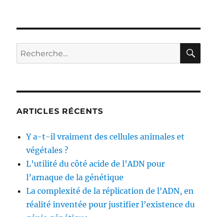
Les
causes
du
cholestérol
et
RE
Recherche
du
pour :
diabète
de
type
II
ARTICLES RÉCENTS
Y a-t-il vraiment des cellules animales et
végétales ?
L’utilité du côté acide de l’ADN pour
l’arnaque de la génétique
La complexité de la réplication de l’ADN, en
réalité inventée pour justifier l’existence du