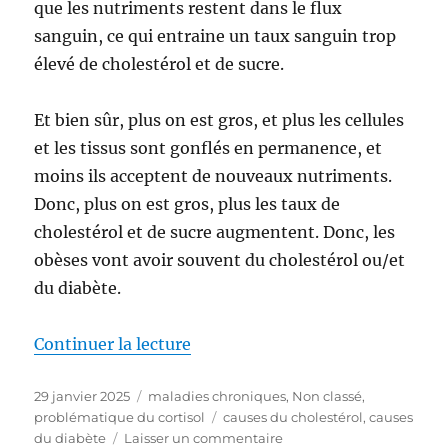
que les nutriments restent dans le flux
sanguin, ce qui entraine un taux sanguin trop
élevé de cholestérol et de sucre.
Et bien sûr, plus on est gros, et plus les cellules
et les tissus sont gonflés en permanence, et
moins ils acceptent de nouveaux nutriments.
Donc, plus on est gros, plus les taux de
cholestérol et de sucre augmentent. Donc, les
obèses vont avoir souvent du cholestérol ou/et
du diabète.
Continuer la lecture
de « Les causes du cholestérol et
Publié
29 janvier 2025
Catégories
maladies chroniques
,
Non classé
,
le
problématique du cortisol
Étiquettes
causes du cholestérol
,
causes
du diabète
Laisser un commentaire
sur