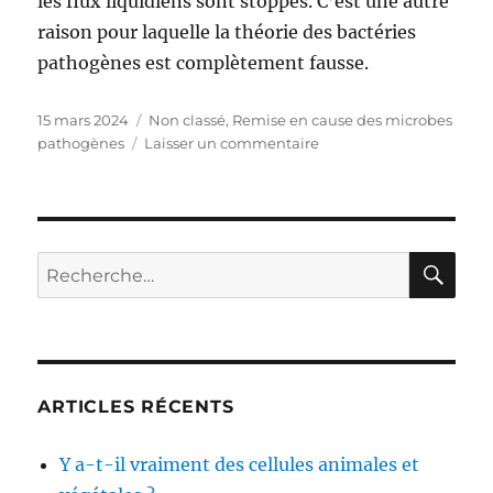
les flux liquidiens sont stoppés. C’est une autre
raison pour laquelle la théorie des bactéries
pathogènes est complètement fausse.
Publié
15 mars 2024
Catégories
Non classé
,
Remise en cause des microbes
le
pathogènes
Laisser un commentaire
sur
Un
argument
fort
contre
la
RE
Recherche
théorie
pour :
des
bactéries
pathogènes
:
le
ARTICLES RÉCENTS
problème
du
Y a-t-il vraiment des cellules animales et
flux