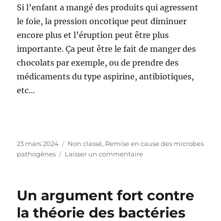
Si l’enfant a mangé des produits qui agressent
le foie, la pression oncotique peut diminuer
encore plus et l’éruption peut être plus
importante. Ça peut être le fait de manger des
chocolats par exemple, ou de prendre des
médicaments du type aspirine, antibiotiques,
etc…
Publié
23 mars 2024
Catégories
Non classé
,
Remise en cause des microbes
le
pathogènes
Laisser un commentaire
sur
La
vraie
cause
Un argument fort contre
des
maladies
la théorie des bactéries
éruptives