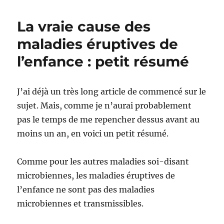
SIDA,
43
La vraie cause des
ans
après,
maladies éruptives de
tout
l’enfance : petit résumé
le
monde
s’en
fout,
J’ai déjà un très long article de commencé sur le
preuve
sujet. Mais, comme je n’aurai probablement
de
pas le temps de me repencher dessus avant au
l’arnaque
moins un an, en voici un petit résumé.
Comme pour les autres maladies soi-disant
microbiennes, les maladies éruptives de
l’enfance ne sont pas des maladies
microbiennes et transmissibles.