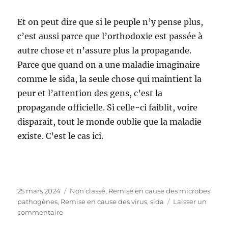
Et on peut dire que si le peuple n’y pense plus,
c’est aussi parce que l’orthodoxie est passée à
autre chose et n’assure plus la propagande.
Parce que quand on a une maladie imaginaire
comme le sida, la seule chose qui maintient la
peur et l’attention des gens, c’est la
propagande officielle. Si celle-ci faiblit, voire
disparait, tout le monde oublie que la maladie
existe. C’est le cas ici.
Publié
25 mars 2024
Catégories
Non classé
,
Remise en cause des microbes
le
pathogènes
,
Remise en cause des virus
,
sida
Laisser un
commentaire
sur
Le