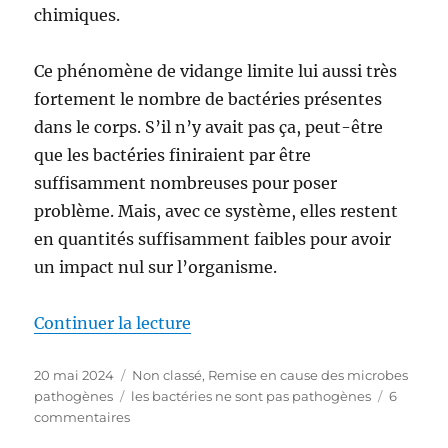
chimiques.
Ce phénomène de vidange limite lui aussi très
fortement le nombre de bactéries présentes
dans le corps. S’il n’y avait pas ça, peut-être
que les bactéries finiraient par être
suffisamment nombreuses pour poser
problème. Mais, avec ce système, elles restent
en quantités suffisamment faibles pour avoir
un impact nul sur l’organisme.
Continuer la lecture
de « Autres arguments contre la
Publié
20 mai 2024
Catégories
Non classé
,
Remise en cause des microbes
le
pathogènes
Étiquettes
les bactéries ne sont pas pathogènes
6
commentaires
sur
Autres