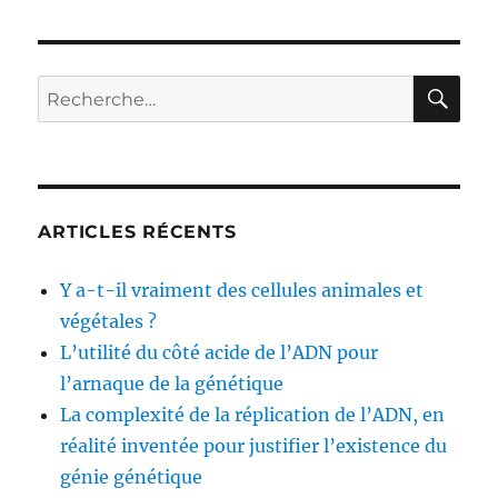
arguments
contre
la
théorie
RE
Recherche
des
pour :
bactéries
pathogènes
ARTICLES RÉCENTS
Y a-t-il vraiment des cellules animales et
végétales ?
L’utilité du côté acide de l’ADN pour
l’arnaque de la génétique
La complexité de la réplication de l’ADN, en
réalité inventée pour justifier l’existence du
génie génétique