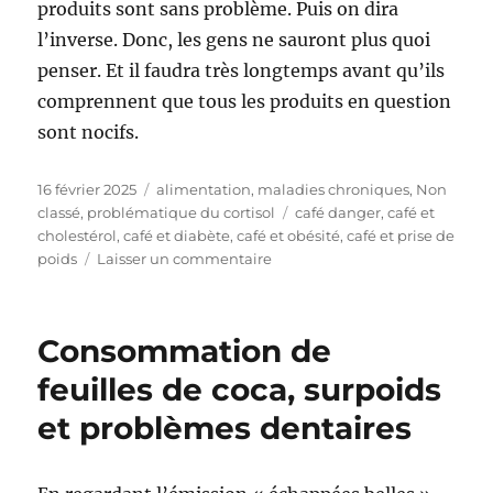
produits sont sans problème. Puis on dira
l’inverse. Donc, les gens ne sauront plus quoi
penser. Et il faudra très longtemps avant qu’ils
comprennent que tous les produits en question
sont nocifs.
Publié
16 février 2025
Catégories
alimentation
,
maladies chroniques
,
Non
le
classé
,
problématique du cortisol
Étiquettes
café danger
,
café et
cholestérol
,
café et diabète
,
café et obésité
,
café et prise de
poids
Laisser un commentaire
sur
Le
café,
un
Consommation de
problème
de
feuilles de coca, surpoids
santé
et problèmes dentaires
mondial