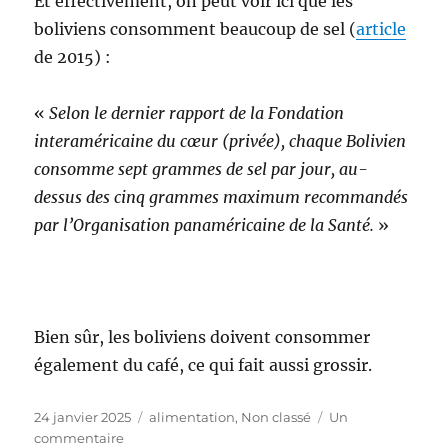
Et effectivement, on peut voir ici que les
boliviens consomment beaucoup de sel (
article
de 2015) :
«
Selon le dernier rapport de la Fondation
interaméricaine du cœur (privée), chaque Bolivien
consomme sept grammes de sel par jour, au-
dessus des cinq grammes maximum recommandés
par l’Organisation panaméricaine de la Santé.
»
Bien sûr, les boliviens doivent consommer
également du café, ce qui fait aussi grossir.
Publié
24 janvier 2025
Catégories
alimentation
,
Non classé
Un
le
commentaire
sur