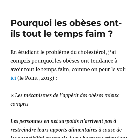
Consommation
de
feuilles
Pourquoi les obèses ont-
de
coca,
ils tout le temps faim ?
surpoids
et
problèmes
En étudiant le problème du cholestérol, j’ai
dentaires
compris pourquoi les obèses ont tendance à
avoir tout le temps faim, comme on peut le voir
ici
(le Point, 2013) :
«
Les mécanismes de l’appétit des obèses mieux
compris
Les personnes en net surpoids n’arrivent pas à
restreindre leurs apports alimentaires
à cause de