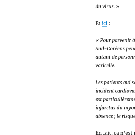
du virus.
»
Et
ici
:
« Pour parvenir à
Sud-Coréens pend
autant de personn
varicelle.
Les patients qui 
incident cardiova
est particulièreme
infarctus du myo
absence ; le risqu
En fait, ça n’est