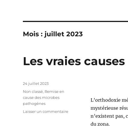
Mois : juillet 2023
Les vraies causes
Publié
24 juillet 2023
le
Catégories
Non classé
,
Remise en
cause des microbes
L’orthodoxie méd
pathogènes
mystérieuse résu
Laisser un commentaire
sur
n’existent pas, 
Les
vraies
du zona.