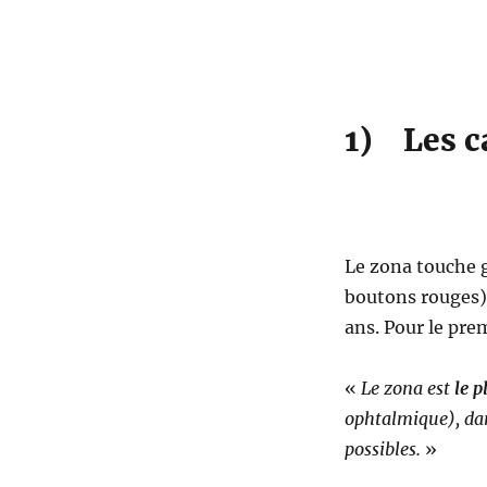
causes
du
zona
thoracique
1) Les c
Le zona touche g
boutons rouges) 
ans. Pour le prem
«
Le zona est
le p
ophtalmique), dan
possibles.
»