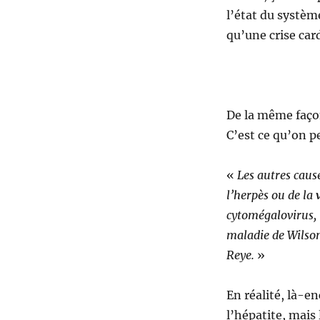
l’état du systè
qu’une crise car
De la même faço
C’est ce qu’on p
«
Les autres caus
l’herpès ou de la
cytomégalovirus, 
maladie de Wilson
Reye.
»
En réalité, là-e
l’hépatite, mais