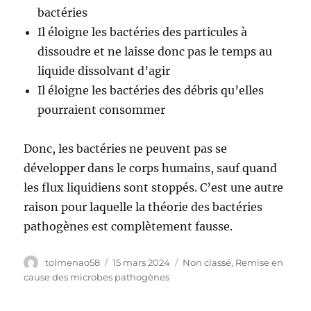
bactéries
Il éloigne les bactéries des particules à
dissoudre et ne laisse donc pas le temps au
liquide dissolvant d’agir
Il éloigne les bactéries des débris qu’elles
pourraient consommer
Donc, les bactéries ne peuvent pas se
développer dans le corps humains, sauf quand
les flux liquidiens sont stoppés. C’est une autre
raison pour laquelle la théorie des bactéries
pathogènes est complètement fausse.
Auteur
tolmenao58
Publié
15 mars 2024
Catégories
Non classé
,
Remise en
le
cause des microbes pathogènes