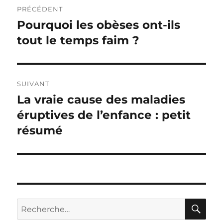
Navigation
PRÉCÉDENT
de
Pourquoi les obèses ont-ils
Publication
tout le temps faim ?
précédente :
l’article
SUIVANT
La vraie cause des maladies
Publication
éruptives de l’enfance : petit
suivante :
résumé
RE
Recherche
pour :