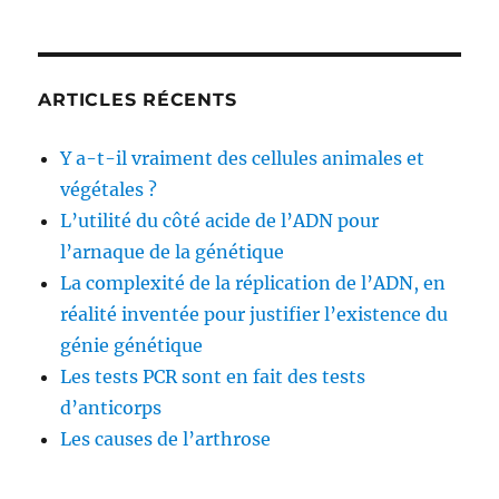
par
un
chien
;
ARTICLES RÉCENTS
ou
syndrome
Y a-t-il vraiment des cellules animales et
de
Lyell
végétales ?
causé
L’utilité du côté acide de l’ADN pour
par
l’arnaque de la génétique
des
antibiotiques
La complexité de la réplication de l’ADN, en
?
réalité inventée pour justifier l’existence du
génie génétique
Les tests PCR sont en fait des tests
d’anticorps
Les causes de l’arthrose