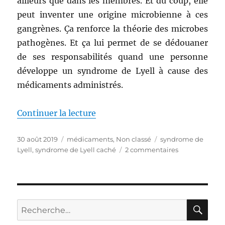
ailleurs que dans les membres. Et du coup, elle
peut inventer une origine microbienne à ces
gangrènes. Ça renforce la théorie des microbes
pathogènes. Et ça lui permet de se dédouaner
de ses responsabilités quand une personne
développe un syndrome de Lyell à cause des
médicaments administrés.
Continuer la lecture
de « Gangrène généralisée suite 
Publié
30 août 2019
Catégories
médicaments
,
Non classé
Étiquettes
syndrome de
le
Lyell
,
syndrome de Lyell caché
2 commentaires
sur
Gangrène
généralisée
suite
au
léchage
RE
Recherche
d’une
pour :
blessure