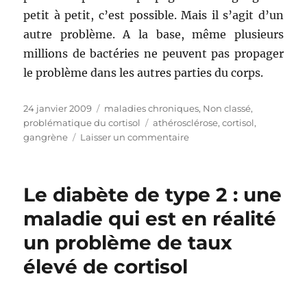
petit à petit, c’est possible. Mais il s’agit d’un
autre problème. A la base, même plusieurs
millions de bactéries ne peuvent pas propager
le problème dans les autres parties du corps.
Publié
24 janvier 2009
Catégories
maladies chroniques
,
Non classé
,
le
problématique du cortisol
Étiquettes
athérosclérose
,
cortisol
,
gangrène
Laisser un commentaire
sur
La
vraie
cause
Le diabète de type 2 : une
de
l’athérosclérose
maladie qui est en réalité
au
un problème de taux
niveau
des
élevé de cortisol
membres
:
le