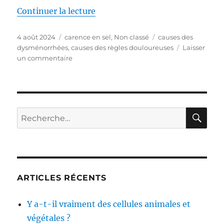
Continuer la lecture
de « Règles douloureuses (dysm
Publié
4 août 2024
Catégories
carence en sel
,
Non classé
Étiquettes
causes des
le
dysménorrhées
,
causes des règles douloureuses
Laisser
un commentaire
sur
Règles
douloureuses
(dysménorrhées),
manque
de
RE
Recherche
sel
pour :
et
maux
de
tête
ARTICLES RÉCENTS
Y a-t-il vraiment des cellules animales et
végétales ?