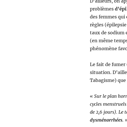
D’ailleurs, on a
problèmes
d’épi
des femmes qui 
règles (épilepsie
taux de sodium e
(en même temps o
phénomène favor
Le fait de fumer
situation. D’aill
Tabagisme) que 
«
Sur le plan hor
cycles menstruels
de 2,6 jours). Le t
dysménorrhées
.