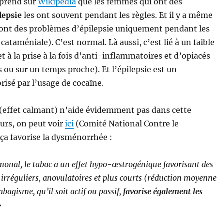
pprend sur
Wikipédia
que les femmes qui ont des
lepsie
les ont souvent pendant les règles. Et il y a même
ont des problèmes d’épilepsie uniquement pendant les
 cataméniale). C’est normal. Là aussi, c’est lié à un faible
t à la prise à la fois d’anti-inflammatoires et d’opiacés
u sur un temps proche). Et l’épilepsie est un
isé par l’usage de cocaïne.
 (effet calmant) n’aide évidemment pas dans cette
eurs, on peut voir
ici
(Comité National Contre le
ça favorise la dysménorrhée :
monal, le tabac a un effet hypo-œstrogénique favorisant des
 irréguliers, anovulatoires et plus courts (réduction moyenne
abagisme, qu’il soit actif ou passif,
favorise également les
»