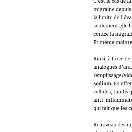
C’est le cas de l
migraine depuis 
la limite de l’év
seulement elle b
contre la migrai
Et même mainten
Ainsi, à force d
analogues d’anti
remplissage/vida
sodium
. En eff
cellules, tandis
anti-inflammatoi
qui fait que les 
Au niveau des n