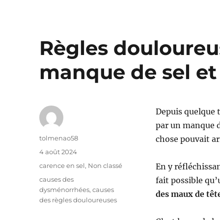
Règles douloureu
manque de sel et
Depuis quelque 
par un manque d
Auteur
tolmenao58
chose pouvait ar
Publié
4 août 2024
le
Catégories
carence en sel
,
Non classé
En y réfléchissan
Étiquettes
causes des
fait possible qu
dysménorrhées
,
causes
des maux de têt
des règles douloureuses