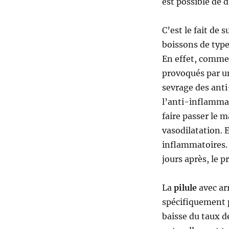
est possible de 
C’est le fait de
boissons de type
En effet, comme 
provoqués par un
sevrage des ant
l’anti-inflammato
faire passer le m
vasodilatation. E
inflammatoires.
jours après, le 
La
pilule
avec ar
spécifiquement p
baisse du taux de