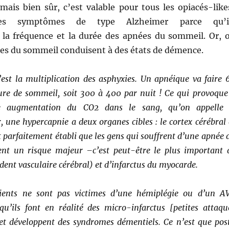
 mais bien sûr, c’est valable pour tous les opiacés-like
es symptômes de type Alzheimer parce qu’i
la fréquence et la durée des apnées du sommeil. Or, 
ées du sommeil conduisent à des états de démence.
’est la multiplication des asphyxies. Un apnéique va faire 
ure de sommeil, soit 300 à 400 par nuit ! Ce qui provoque
e augmentation du CO2 dans le sang, qu’on appelle
, une hypercapnie a deux organes cibles : le cortex cérébral 
st parfaitement établi que les gens qui souffrent d’une apnée 
nt un risque majeur –c’est peut-être le plus important 
dent vasculaire cérébral) et d’infarctus du myocarde.
ients ne sont pas victimes d’une hémiplégie ou d’un A
qu’ils font en réalité des micro-infarctus [petites attaqu
 et développent des syndromes démentiels. Ce n’est que pos