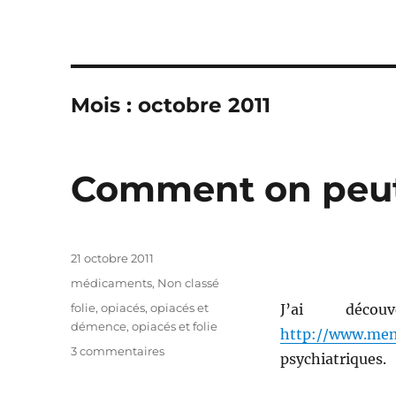
Mois : octobre 2011
Comment on peut 
Publié
21 octobre 2011
le
Catégories
médicaments
,
Non classé
Étiquettes
folie
,
opiacés
,
opiacés et
J’ai déco
démence
,
opiacés et folie
http://www.men
3 commentaires
sur
psychiatriques.
Comment
on