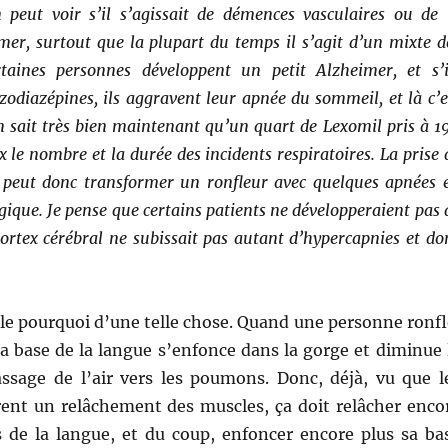
peut voir s’il s’agissait de démences vasculaires ou de 
er, surtout que la plupart du temps il s’agit d’un mixte d
rtaines personnes développent un petit Alzheimer, et s’i
odiazépines, ils aggravent leur apnée du sommeil, et là c’e
n sait très bien maintenant qu’un quart de Lexomil pris à 1
x le nombre et la durée des incidents respiratoires. La prise 
peut donc transformer un ronfleur avec quelques apnées 
ique. Je pense que certains patients ne développeraient pas 
ortex cérébral ne subissait pas autant d’hypercapnies et do
le pourquoi d’une telle chose. Quand une personne ronfl
la base de la langue s’enfonce dans la gorge et diminue 
assage de l’air vers les poumons. Donc, déjà, vu que l
ent un relâchement des muscles, ça doit relâcher enco
s de la langue, et du coup, enfoncer encore plus sa ba