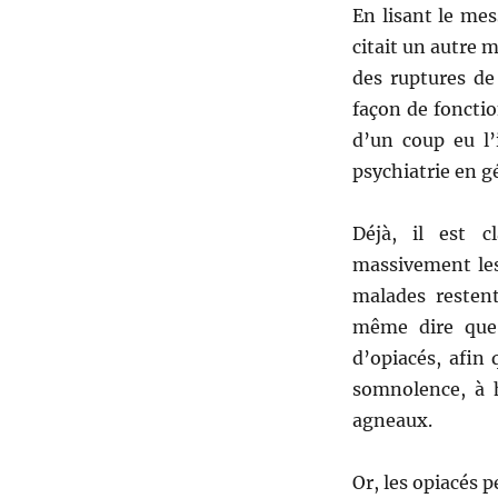
peut
En lisant le me
fabriquer
citait un autre 
des
des ruptures de
fous
façon de fonctio
d’un coup eu l’
psychiatrie en g
Déjà, il est c
massivement les
malades resten
même dire que 
d’opiacés, afin
somnolence, à 
agneaux.
Or, les opiacés p