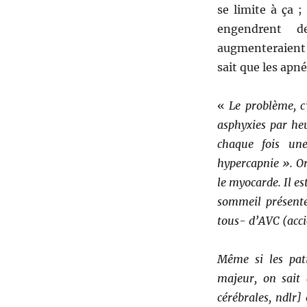
se limite à ça ;
engendrent d
augmenteraient 
sait que les apn
«
Le problème, c
asphyxies par he
chaque fois un
hypercapnie ». Or
le myocarde. Il e
sommeil présente
tous- d’AVC (acci
Même si les pat
majeur, on sait 
cérébrales, ndlr]