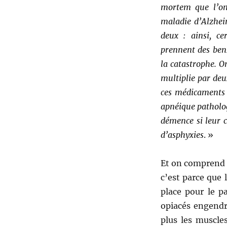
mortem que l’on 
maladie d’Alzheim
deux : ainsi, ce
prennent des benz
la catastrophe. O
multiplie par deu
ces médicaments 
apnéique patholog
démence si leur c
d’asphyxies
. »
Et on comprend 
c’est parce que 
place pour le p
opiacés engendr
plus les muscle