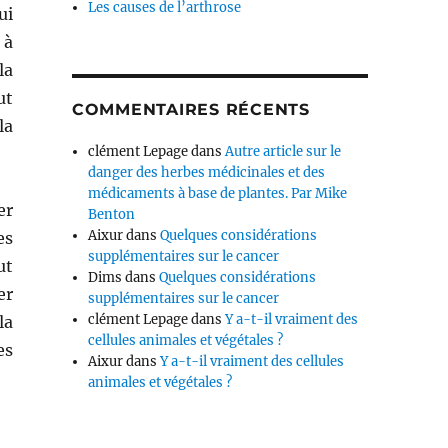
Les causes de l’arthrose
ui
 à
la
ut
COMMENTAIRES RÉCENTS
la
clément Lepage
dans
Autre article sur le
danger des herbes médicinales et des
médicaments à base de plantes. Par Mike
er
Benton
Aixur
dans
Quelques considérations
es
supplémentaires sur le cancer
ut
Dims
dans
Quelques considérations
er
supplémentaires sur le cancer
clément Lepage
dans
Y a-t-il vraiment des
la
cellules animales et végétales ?
es
Aixur
dans
Y a-t-il vraiment des cellules
animales et végétales ?