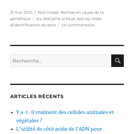
Publié
31 mai 2010
Catégories
Non classé
,
Remise en cause de la
le
génétique
Étiquettes
sry
,
test pink or blue
,
test sry
,
tests
d'identification du sexe
Un commentaire
sur
Les
tests
d’identification
du
sexe
RE
Recherche
d’une
pour :
personne
ARTICLES RÉCENTS
Y a-t-il vraiment des cellules animales et
végétales ?
L’utilité du côté acide de l’ADN pour