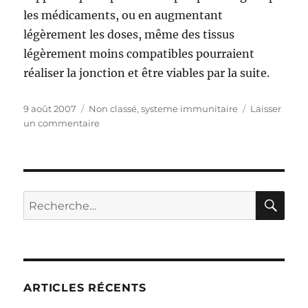
les médicaments, ou en augmentant
légèrement les doses, même des tissus
légèrement moins compatibles pourraient
réaliser la jonction et être viables par la suite.
Publié
9 août 2007
Catégories
Non classé
,
systeme immunitaire
Laisser
le
un commentaire
sur
Une
autre
vision
sur
le
RE
Recherche
problème
pour :
des
greffes
:
la
vraie
ARTICLES RÉCENTS
raison