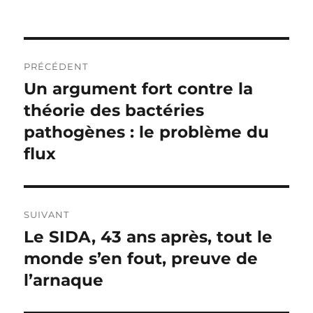
Navigation
PRÉCÉDENT
de
Un argument fort contre la
Publication
théorie des bactéries
précédente :
l’article
pathogènes : le problème du
flux
SUIVANT
Le SIDA, 43 ans après, tout le
Publication
monde s’en fout, preuve de
suivante :
l’arnaque