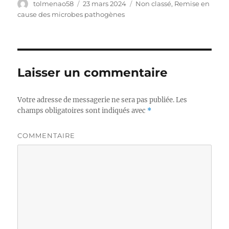
Auteur
tolmenao58
Publié
23 mars 2024
Catégories
Non classé
,
Remise en
le
cause des microbes pathogènes
Laisser un commentaire
Votre adresse de messagerie ne sera pas publiée.
Les
champs obligatoires sont indiqués avec
*
COMMENTAIRE