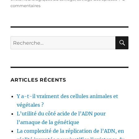
commentaires
sur
Explication
des
problèmes
neurologiques
ressentis
RE
Recherche
lors
pour :
de
l’arrêt
des
opiacés
(partie
ARTICLES RÉCENTS
2/2)
Y a-t-il vraiment des cellules animales et
végétales ?
L’utilité du côté acide de l’ADN pour
l’arnaque de la génétique
La complexité de la réplication de l’ADN, en