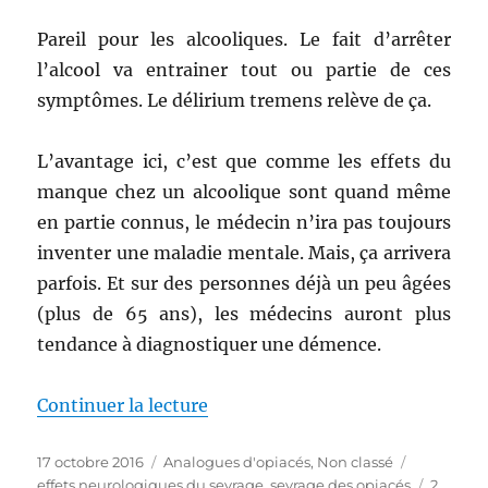
Pareil pour les alcooliques. Le fait d’arrêter
l’alcool va entrainer tout ou partie de ces
symptômes. Le délirium tremens relève de ça.
L’avantage ici, c’est que comme les effets du
manque chez un alcoolique sont quand même
en partie connus, le médecin n’ira pas toujours
inventer une maladie mentale. Mais, ça arrivera
parfois. Et sur des personnes déjà un peu âgées
(plus de 65 ans), les médecins auront plus
tendance à diagnostiquer une démence.
Continuer la lecture
de « Explication des problèmes n
Publié
17 octobre 2016
Catégories
Analogues d'opiacés
,
Non classé
Étiquettes
le
effets neurologiques du sevrage
,
sevrage des opiacés
2