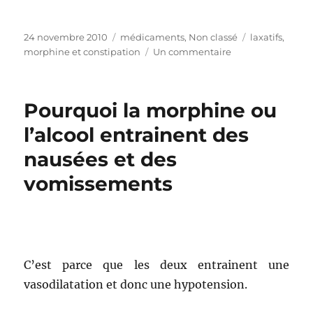
Publié
24 novembre 2010
Catégories
médicaments
,
Non classé
Étiquettes
laxatifs
,
le
morphine et constipation
Un commentaire
sur
Morphine
et
constipation
Pourquoi la morphine ou
l’alcool entrainent des
nausées et des
vomissements
C’est parce que les deux entrainent une
vasodilatation et donc une hypotension.