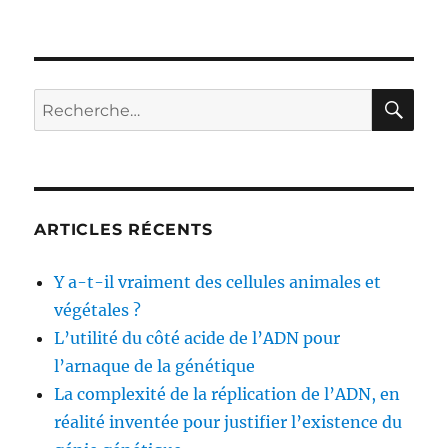
Pourquoi
les
obèses
ont-
ils
RE
Recherche
tout
pour :
le
temps
faim
?
ARTICLES RÉCENTS
Y a-t-il vraiment des cellules animales et
végétales ?
L’utilité du côté acide de l’ADN pour
l’arnaque de la génétique
La complexité de la réplication de l’ADN, en
réalité inventée pour justifier l’existence du