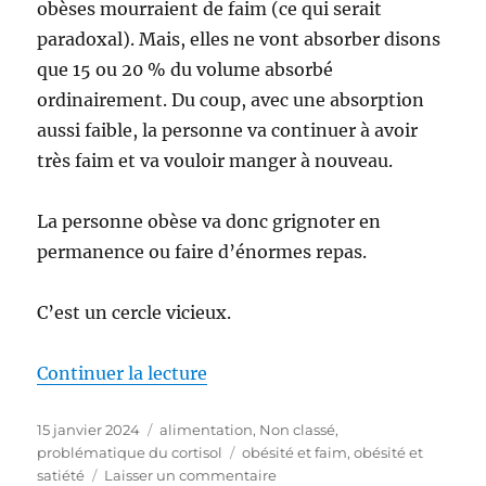
obèses mourraient de faim (ce qui serait
paradoxal). Mais, elles ne vont absorber disons
que 15 ou 20 % du volume absorbé
ordinairement. Du coup, avec une absorption
aussi faible, la personne va continuer à avoir
très faim et va vouloir manger à nouveau.
La personne obèse va donc grignoter en
permanence ou faire d’énormes repas.
C’est un cercle vicieux.
Continuer la lecture
de « Pourquoi les obèses ont-ils
Publié
15 janvier 2024
Catégories
alimentation
,
Non classé
,
le
problématique du cortisol
Étiquettes
obésité et faim
,
obésité et
satiété
Laisser un commentaire
sur