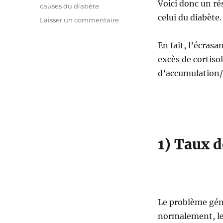
Voici donc un ré
causes du diabète
celui du diabète.
Laisser un commentaire
sur
Les
causes
En fait, l’écrasa
du
excès de cortisol
cholestérol
et
d’accumulation/v
du
diabète
de
type
II
1) Taux d
Le problème géné
normalement, les