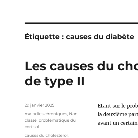
Étiquette : causes du diabète
Les causes du cho
de type II
Publié
29 janvier 2025
Etant sur le pro
le
Catégories
maladies chroniques
,
Non
la deuxième part
classé
,
problématique du
avant un certain
cortisol
Étiquettes
causes du cholestérol
,