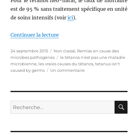
Pour le tétanos néo-natal, le taux de mortalité
est de 95 % sans traitement spécifique en unité
de soins intensifs (voir
ici
).
Continuer la lecture
de « Le tétanos (partie 1/4) »
Publié
24 septembre 2015
Catégories
Non classé
,
Remise en cause des
le
microbes pathogènes
Étiquettes
le tétanos n'est pas une maladie
microbienne
,
les vraies causes du tétanos
,
tetanus isn't
caused by germs
Un commentaire
sur
Le
tétanos
(partie
1/4)
RE
Recherche
pour :