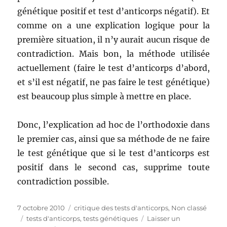
génétique positif et test d’anticorps négatif). Et
comme on a une explication logique pour la
première situation, il n’y aurait aucun risque de
contradiction. Mais bon, la méthode utilisée
actuellement (faire le test d’anticorps d’abord,
et s’il est négatif, ne pas faire le test génétique)
est beaucoup plus simple à mettre en place.
Donc, l’explication ad hoc de l’orthodoxie dans
le premier cas, ainsi que sa méthode de ne faire
le test génétique que si le test d’anticorps est
positif dans le second cas, supprime toute
contradiction possible.
Publié
7 octobre 2010
Catégories
critique des tests d'anticorps
,
Non classé
le
Étiquettes
tests d'anticorps
,
tests génétiques
Laisser un