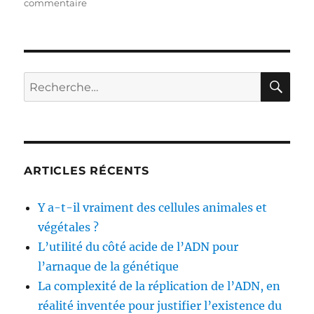
commentaire
sur
Cas
où
les
tests
d’anticorps
RE
Recherche
sont
pour :
contradictoires
avec
les
tests
génétiques
ARTICLES RÉCENTS
Y a-t-il vraiment des cellules animales et
végétales ?
L’utilité du côté acide de l’ADN pour
l’arnaque de la génétique
La complexité de la réplication de l’ADN, en
réalité inventée pour justifier l’existence du