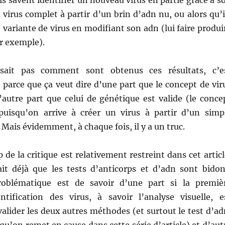
ils savent identifier un nouveau virus en partie grâce à s
 virus complet à partir d’un brin d’adn nu, ou alors qu’i
 variante de virus en modifiant son adn (lui faire produi
ar exemple).
ait pas comment sont obtenus ces résultats, c’e
parce que ça veut dire d’une part que le concept de vir
’autre part que celui de génétique est valide (le conce
puisqu’on arrive à créer un virus à partir d’un simp
Mais évidemment, à chaque fois, il y a un truc.
 de la critique est relativement restreint dans cet articl
it déjà que les tests d’anticorps et d’adn sont bidon
problématique est de savoir d’une part si la premiè
ntification des virus, à savoir l’analyse visuelle, e
valider les deux autres méthodes (et surtout le test d’ad