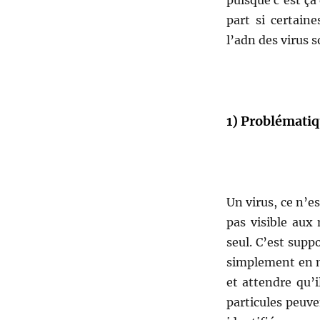
puisque c’est ça
part si certain
l’adn des virus s
1) Problématiq
Un virus, ce n’e
pas visible aux
seul. C’est suppo
simplement en m
et attendre qu’i
particules peuve