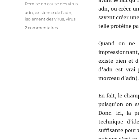
avant le fait qu’
Remise en cause des virus
adn, ou créer un
Étiquettes
adn
,
existence de l'adn
,
savent créer une
isolement des virus
,
virus
telle protéine p
2 commentaires
sur
L’isolement
et
Quand on ne s
la
impressionnant, 
manipulation
des
existe bien et d
virus
d’adn est vrai 
comme
morceau d’adn). 
preuve
de
l’existence
En fait, le champ
de
puisqu’on on sa
l’adn
Donc, ici, la 
technique d’ide
suffisante pour 