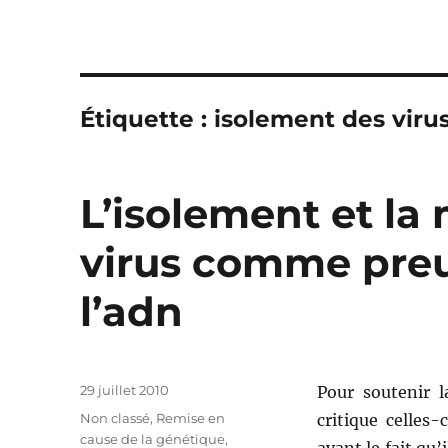
Étiquette : isolement des viru
L’isolement et la
virus comme preu
l’adn
Publié
29 juillet 2010
Pour soutenir l
le
Catégories
Non classé
,
Remise en
critique celles-
cause de la génétique
,