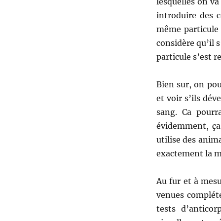
lesquelles on va
introduire des c
même particule 
considère qu’il s
particule s’est r
Bien sur, on pou
et voir s’ils dév
sang. Ca pourra
évidemment, ça 
utilise des anim
exactement la 
Au fur et à mes
venues compléte
tests d’anticor