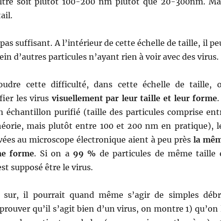
iltre soit plutôt 100-200 nm plutôt que 20-300nm. Ma
ail.
pas suffisant. A l’intérieur de cette échelle de taille, il pe
ein d’autres particules n’ayant rien à voir avec des virus.
udre cette difficulté, dans cette échelle de taille, 
fier les virus
visuellement par leur taille et leur forme
.
 échantillon purifié (taille des particules comprise ent
éorie, mais plutôt entre 100 et 200 nm en pratique), l
vées au microscope électronique aient à peu près
la mê
me forme
. Si on a
99 %
de particules de même taille 
t supposé être le virus.
 sur, il pourrait quand même s’agir de simples débr
 prouver qu’il s’agit bien d’un virus, on montre 1) qu’on 