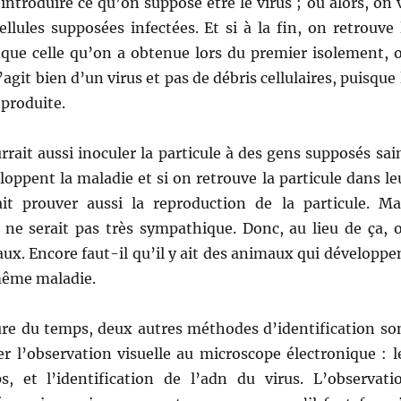
 introduire ce qu’on suppose être le virus ; ou alors, on 
ellules supposées infectées. Et si à la fin, on retrouve 
que celle qu’on a obtenue lors du premier isolement, 
’agit bien d’un virus et pas de débris cellulaires, puisque 
eproduite.
rrait aussi inoculer la particule à des gens supposés sai
eloppent la maladie et si on retrouve la particule dans le
it prouver aussi la reproduction de la particule. Ma
ne serait pas très sympathique. Donc, au lieu de ça, 
aux. Encore faut-il qu’il y ait des animaux qui développe
même maladie.
ure du temps, deux autres méthodes d’identification so
r l’observation visuelle au microscope électronique : l
ps, et l’identification de l’adn du virus. L’observati