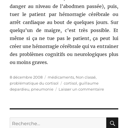
danger au niveau de l’abodmen passée), puis,
tuer le patient par hémorragie cérébrale ou
arrêt cardiaque au bout de quelques jours. Sur
quelqu’un de maigre, c’est très possible. Et
même si ça ne tue pas le patient, ça peut lui
créer une hémorragie cérébrale qui va entrainer
des problèmes cognitifs ou neurologiques plus
ou moins graves.
Publié
8 décembre 2008
Catégories
médicaments
,
Non classé
,
le
problématique du cortisol
Étiquettes
cortisol
,
guillaume
depardieu
,
pneumonie
Laisser un commentaire
sur
Autre
hypothèse
sur
la
cause
RE
Recherche
des