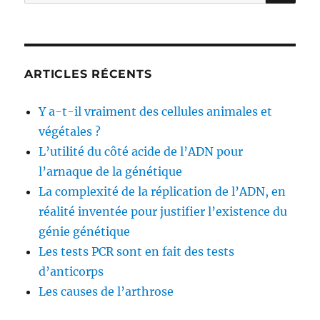
pour :
morts
rapides
lors
d’une
pneumonie
ARTICLES RÉCENTS
ou
d’une
Y a-t-il vraiment des cellules animales et
tuberculose
végétales ?
L’utilité du côté acide de l’ADN pour
l’arnaque de la génétique
La complexité de la réplication de l’ADN, en
réalité inventée pour justifier l’existence du
génie génétique
Les tests PCR sont en fait des tests
d’anticorps
Les causes de l’arthrose