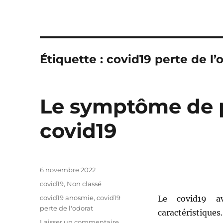
Étiquette : covid19 perte de l’
Le symptôme de p
covid19
Publié
6 novembre 2022
le
Catégories
covid19
,
Non classé
Étiquettes
covid19 anosmie
,
covid19
Le covid19 a
perte de l'odorat
caractéristiques.
Laisser un commentaire
sur