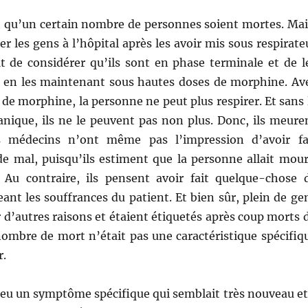
fait qu’un certain nombre de personnes soient mortes. Mai
uer les gens à l’hôpital après les avoir mis sous respirate
uffit de considérer qu’ils sont en phase terminale et de l
 en les maintenant sous hautes doses de morphine. Av
 de morphine, la personne ne peut plus respirer. Et sans 
anique, ils ne le peuvent pas non plus. Donc, ils meure
es médecins n’ont même pas l’impression d’avoir fa
e mal, puisqu’ils estiment que la personne allait mour
 Au contraire, ils pensent avoir fait quelque-chose 
eant les souffrances du patient. Et bien sûr, plein de ge
d’autres raisons et étaient étiquetés après coup morts 
nombre de mort n’était pas une caractéristique spécifiq
r.
 a eu un symptôme spécifique qui semblait très nouveau et