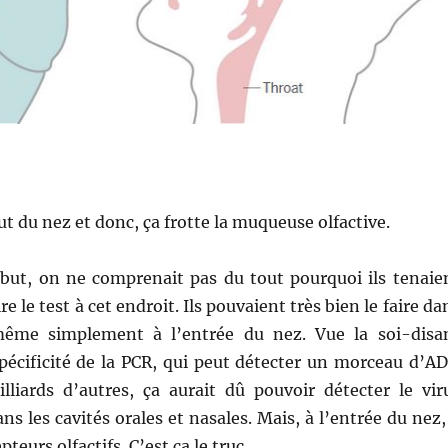
ut du nez et donc, ça frotte la muqueuse olfactive.
début, on ne comprenait pas du tout pourquoi ils tenaie
e le test à cet endroit. Ils pouvaient très bien le faire da
ême simplement à l’entrée du nez. Vue la soi-disa
spécificité de la PCR, qui peut détecter un morceau d’A
lliards d’autres, ça aurait dû pouvoir détecter le vir
s les cavités orales et nasales. Mais, à l’entrée du nez, 
pteurs olfactifs. C’est ça le truc.