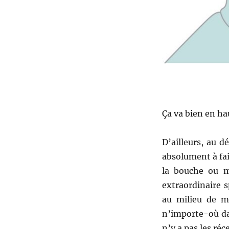
Ça va bien en ha
D’ailleurs, au 
absolument à fair
la bouche ou m
extraordinaire 
au milieu de mi
n’importe-où dan
n’y a pas les réce