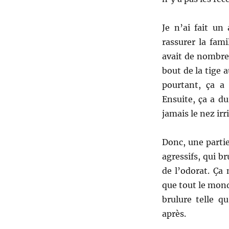
Je n’ai fait un
rassurer la fami
avait de nombreu
bout de la tige 
pourtant, ça a 
Ensuite, ça a d
jamais le nez irr
Donc, une parti
agressifs, qui br
de l’odorat. Ça
que tout le mond
brulure telle q
après.