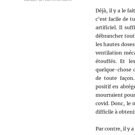
Le
Déjà, il y a le 
symptôme
de
c’est facile de t
perte
artificiel. Il s
de
débrancher tout
l’odorat
du
les hautes doses
covid19
ventilation méc
étouffés. Et l
quelque-chose d
de toute façon.
positif en abrég
mourraient pour 
covid. Donc, le 
difficile à obteni
Par contre, il y