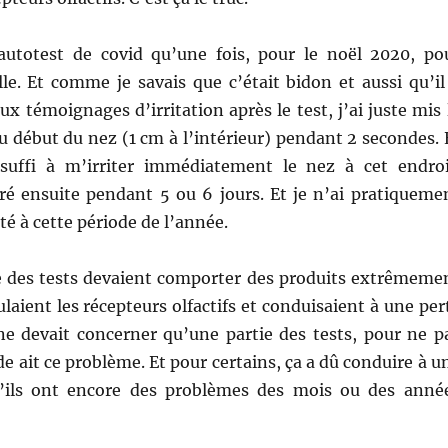
 autotest de covid qu’une fois, pour le noël 2020, po
lle. Et comme je savais que c’était bidon et aussi qu’il
x témoignages d’irritation après le test, j’ai juste mis 
au début du nez (1 cm à l’intérieur) pendant 2 secondes. 
suffi à m’irriter immédiatement le nez à cet endroi
uré ensuite pendant 5 ou 6 jours. Et je n’ai pratiqueme
ité à cette période de l’année.
e des tests devaient comporter des produits extrêmeme
ulaient les récepteurs olfactifs et conduisaient à une per
 ne devait concerner qu’une partie des tests, pour ne p
e ait ce problème. Et pour certains, ça a dû conduire à u
u’ils ont encore des problèmes des mois ou des anné