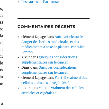
Les causes de l’arthrose
s,
ur
es
COMMENTAIRES RÉCENTS
ec
la
clément Lepage
dans
Autre article sur le
danger des herbes médicinales et des
nt
médicaments à base de plantes. Par Mike
it
Benton
ir
Aixur
dans
Quelques considérations
supplémentaires sur le cancer
de
Dims
dans
Quelques considérations
ns
supplémentaires sur le cancer
du
clément Lepage
dans
Y a-t-il vraiment des
cellules animales et végétales ?
ue
Aixur
dans
Y a-t-il vraiment des cellules
animales et végétales ?
 à