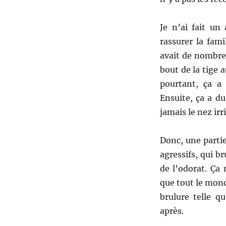
Je n’ai fait un
rassurer la fami
avait de nombreu
bout de la tige 
pourtant, ça a 
Ensuite, ça a d
jamais le nez irr
Donc, une parti
agressifs, qui br
de l’odorat. Ça
que tout le mond
brulure telle q
après.