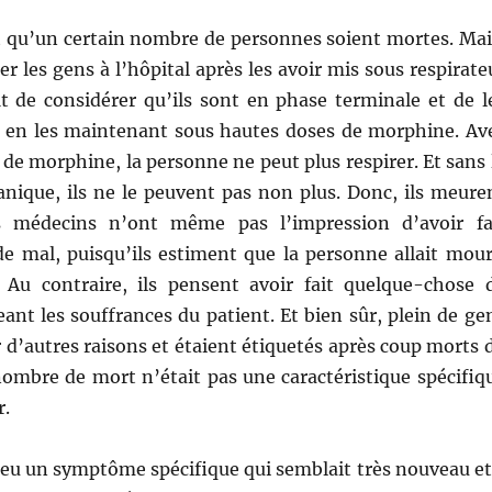
fait qu’un certain nombre de personnes soient mortes. Mai
uer les gens à l’hôpital après les avoir mis sous respirate
uffit de considérer qu’ils sont en phase terminale et de l
 en les maintenant sous hautes doses de morphine. Av
 de morphine, la personne ne peut plus respirer. Et sans 
anique, ils ne le peuvent pas non plus. Donc, ils meure
es médecins n’ont même pas l’impression d’avoir fa
e mal, puisqu’ils estiment que la personne allait mour
 Au contraire, ils pensent avoir fait quelque-chose 
eant les souffrances du patient. Et bien sûr, plein de ge
d’autres raisons et étaient étiquetés après coup morts 
nombre de mort n’était pas une caractéristique spécifiq
r.
 a eu un symptôme spécifique qui semblait très nouveau et