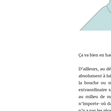
Ça va bien en ha
D’ailleurs, au 
absolument à fair
la bouche ou m
extraordinaire 
au milieu de mi
n’importe-où dan
n’y a pas les réce