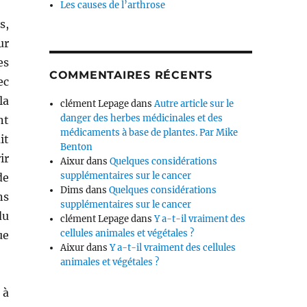
Les causes de l’arthrose
s,
ur
es
COMMENTAIRES RÉCENTS
ec
la
clément Lepage
dans
Autre article sur le
danger des herbes médicinales et des
nt
médicaments à base de plantes. Par Mike
it
Benton
ir
Aixur
dans
Quelques considérations
supplémentaires sur le cancer
de
Dims
dans
Quelques considérations
ns
supplémentaires sur le cancer
du
clément Lepage
dans
Y a-t-il vraiment des
cellules animales et végétales ?
ue
Aixur
dans
Y a-t-il vraiment des cellules
animales et végétales ?
 à