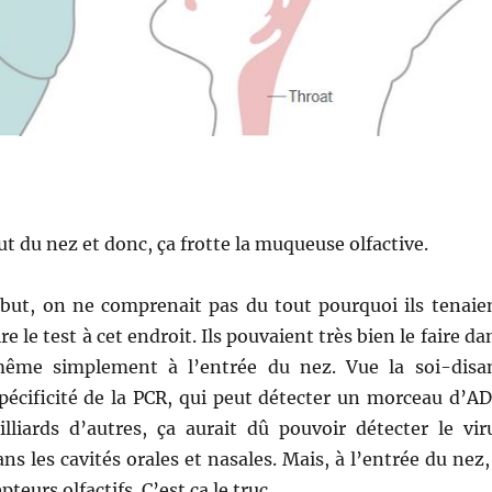
ut du nez et donc, ça frotte la muqueuse olfactive.
début, on ne comprenait pas du tout pourquoi ils tenaie
e le test à cet endroit. Ils pouvaient très bien le faire da
ême simplement à l’entrée du nez. Vue la soi-disa
spécificité de la PCR, qui peut détecter un morceau d’A
lliards d’autres, ça aurait dû pouvoir détecter le vir
s les cavités orales et nasales. Mais, à l’entrée du nez, 
pteurs olfactifs. C’est ça le truc.