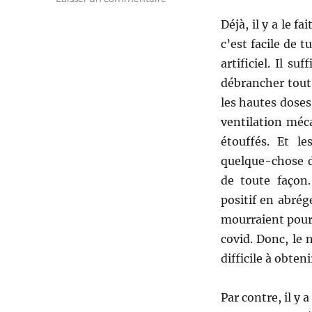
Le
Déjà, il y a le 
symptôme
de
c’est facile de t
perte
artificiel. Il s
de
débrancher tout
l’odorat
du
les hautes doses
covid19
ventilation méc
étouffés. Et l
quelque-chose d
de toute façon.
positif en abrég
mourraient pour 
covid. Donc, le 
difficile à obteni
Par contre, il y