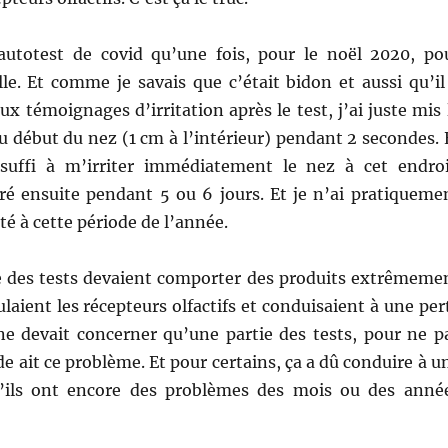
 autotest de covid qu’une fois, pour le noël 2020, po
lle. Et comme je savais que c’était bidon et aussi qu’il
x témoignages d’irritation après le test, j’ai juste mis 
au début du nez (1 cm à l’intérieur) pendant 2 secondes. 
suffi à m’irriter immédiatement le nez à cet endroi
uré ensuite pendant 5 ou 6 jours. Et je n’ai pratiqueme
ité à cette période de l’année.
e des tests devaient comporter des produits extrêmeme
ulaient les récepteurs olfactifs et conduisaient à une per
 ne devait concerner qu’une partie des tests, pour ne p
e ait ce problème. Et pour certains, ça a dû conduire à u
u’ils ont encore des problèmes des mois ou des anné