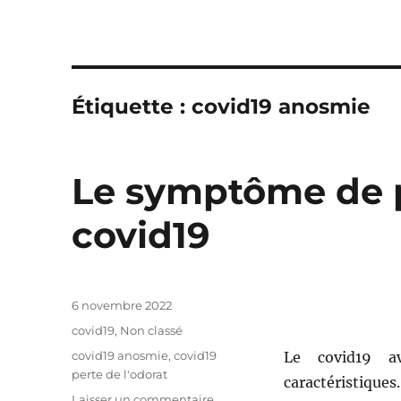
Étiquette : covid19 anosmie
Le symptôme de p
covid19
Publié
6 novembre 2022
le
Catégories
covid19
,
Non classé
Étiquettes
covid19 anosmie
,
covid19
Le covid19 a
perte de l'odorat
caractéristiques.
Laisser un commentaire
sur