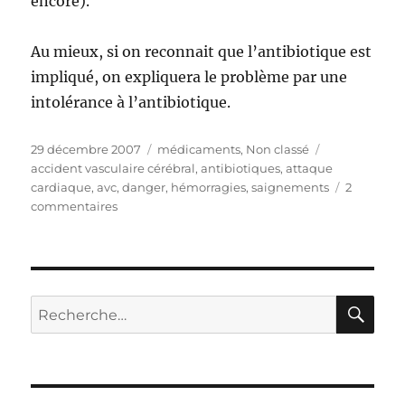
encore).
Au mieux, si on reconnait que l’antibiotique est
impliqué, on expliquera le problème par une
intolérance à l’antibiotique.
Publié
29 décembre 2007
Catégories
médicaments
,
Non classé
Étiquettes
le
accident vasculaire cérébral
,
antibiotiques
,
attaque
cardiaque
,
avc
,
danger
,
hémorragies
,
saignements
2
commentaires
sur
Danger
des
antibiotiques
RE
Recherche
pour :