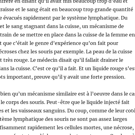
nfrère en disant qu’il avait mis beaucoup trop d’eau et
graisse et le sang était en beaucoup trop grande quantité
re évacués rapidement par le système lymphatique. Du
, et le sang stagnant dans la cuisse, un mécanisme de
 train de se mettre en place dans la cuisse de la femme en
it que c’était le genre d’expérience qu’on fait pour
croses chez les souris par exemple. La peau de la cuisse
 très rouge. Le médecin disait qu’il fallait drainer le
ans la cuisse. C’est ce qu’il a fait. Et un liquide rouge s’es
ots important, preuve qu’il y avait une forte pression.
bien qu’un mécanisme similaire est à l’oeuvre dans le ca
le corps des souris. Peut-être que le liquide injecté fait
ules et les vaisseaux sanguins. Du coup, comme de leur cot
stème lymphatique des souris ne sont pas assez larges
ffisamment rapidement les cellules mortes, une nécrose,