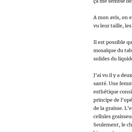
ça me semble déj
A mon avis, on e
vu leur taille, l
Il est possible q
mosaïque du taba
solides du liquid
J’ai vu il y a de
santé. Une femme
esthétique consis
principe de l’op
de la graisse. L
cellules graisseu
Seulement, le ch