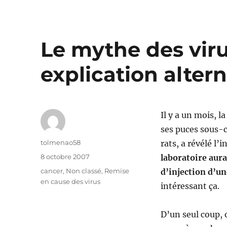
Le mythe des vir
explication altern
Il y a un mois, l
ses puces sous-c
Auteur
tolmenao58
rats, a révélé l
Publié
8 octobre 2007
laboratoire aur
le
Catégories
cancer
,
Non classé
,
Remise
d’injection d’un
en cause des virus
intéressant ça.
D’un seul coup, 