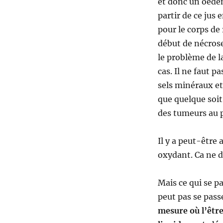
et donc un oedèm
partir de ce jus
pour le corps de
début de nécrose 
le problème de l
cas. Il ne faut p
sels minéraux et 
que quelque soit
des tumeurs au p
Il y a peut-être 
oxydant. Ca ne d
Mais ce qui se p
peut pas se pas
mesure où l’être