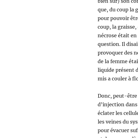
bien sur) son co
que, du coup la 
pour pouvoir êt
coup, la graisse
nécrose était en
question. Il disa
provoquer des né
de la femme était
liquide présent d
mis a couler à fl
Donc, peut-être 
d’injection dans 
éclater les cell
les veines du sy
pour évacuer su