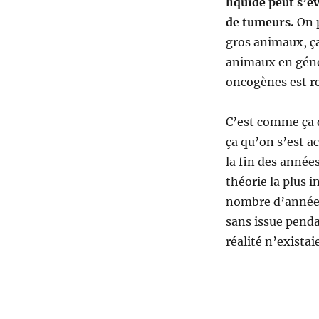
liquide peut s’é
de tumeurs.
On p
gros animaux, ça
animaux en géné
oncogènes est re
C’est comme ça q
ça qu’on s’est ac
la fin des années
théorie la plus 
nombre d’années
sans issue penda
réalité n’existai