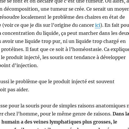
e se font et on déclare que c’est une tumeur. Ou alors, à
 en décomposition, une tumeur se crée. Ce serait un moye
 résoudre localement le problème des chaires en état de
(voir ce que je dis sur l’origine du cancer
ici
). En fait po
a concentration du liquide, ça peut marcher dans les deu
as avoir une liquide trop pur, ni un liquide trop chargé en
protéines. Il faut que ce soit à l’homéostasie. Ca expliqu
 le produit injecté, les souris ont tendance à développer
oint d’injection.
aussi le problème que le produit injecté est souvent
oit pas aider.
asse pour la souris pour de simples raisons anatomiques 
ser chez l’homme, pour le même genre de raisons.
Dans l
 humain a des veines lymphatiques plus grosses, le