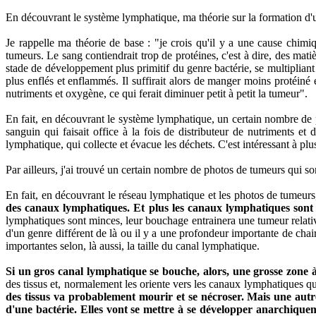
En découvrant le système lymphatique, ma théorie sur la formation d'un
Je rappelle ma théorie de base : "je crois qu'il y a une cause chimi
tumeurs. Le sang contiendrait trop de protéines, c'est à dire, des mati
stade de développement plus primitif du genre bactérie, se multipliant
plus enflés et enflammés. Il suffirait alors de manger moins protéiné
nutriments et oxygène, ce qui ferait diminuer petit à petit la tumeur".
En fait, en découvrant le système lymphatique, un certain nombre de pr
sanguin qui faisait office à la fois de distributeur de nutriments et
lymphatique, qui collecte et évacue les déchets. C'est intéressant à plus
Par ailleurs, j'ai trouvé un certain nombre de photos de tumeurs qui so
En fait, en découvrant le réseau lymphatique et les photos de tumeurs,
des canaux lymphatiques. Et plus les canaux lymphatiques sont
lymphatiques sont minces, leur bouchage entrainera une tumeur relativ
d'un genre différent de là ou il y a une profondeur importante de chair
importantes selon, là aussi, la taille du canal lymphatique.
Si un gros canal lymphatique se bouche, alors, une grosse zone à
des tissus et, normalement les oriente vers les canaux lymphatiques qu
des tissus va probablement mourir et se nécroser. Mais une autr
d'une bactérie. Elles vont se mettre à se développer anarchique