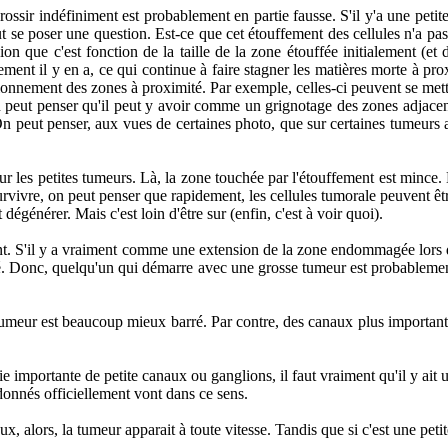
ossir indéfiniment est probablement en partie fausse. S'il y'a une petite
t se poser une question. Est-ce que cet étouffement des cellules n'a pa
ion que c'est fonction de la taille de la zone étouffée initialement (et
ement il y en a, ce qui continue à faire stagner les matières morte à pr
tionnement des zones à proximité. Par exemple, celles-ci peuvent se met
on peut penser qu'il peut y avoir comme un grignotage des zones adjacente
On peut penser, aux vues de certaines photo, que sur certaines tumeurs 
our les petites tumeurs. Là, la zone touchée par l'étouffement est mince.
rvivre, on peut penser que rapidement, les cellules tumorale peuvent êt
dégénérer. Mais c'est loin d'être sur (enfin, c'est à voir quoi).
avant. S'il y a vraiment comme une extension de la zone endommagée lors
é. Donc, quelqu'un qui démarre avec une grosse tumeur est probablemen
umeur est beaucoup mieux barré. Par contre, des canaux plus importants 
e importante de petite canaux ou ganglions, il faut vraiment qu'il y ai
 donnés officiellement vont dans ce sens.
alors, la tumeur apparait à toute vitesse. Tandis que si c'est une petite