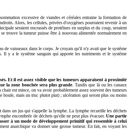
onsommation excessive de viandes et céréales entraine la formation de
ndroits. Alors, les cellules, privées d'oxygènes pourraient revenir à un
ncipale seraient encrassés de protéines en surplus et du coup, seraient
 ou se trouve la tumeur puisse être à nouveau alimentée normalement en
u de vaisseaux dans le corps. Je croyais qu'il n'y avait que le système
és. Il y a le système sanguin qui apporte les nutriments et le système
és. Et il est assez visible que les tumeurs apparaisent à proximité
que la zone bouchée sera plus grande
. Tandis que là ou les canaux
la chair est mince, on va avoir probablement assez souvent des tumeurs
e boule, mais un truc plutot plat) ; ulcération qui seront plus ou moins
nt dans un jus qui s'appelle la lymphe. La lymphe recueille les déchets
a lymphe encombrée de déchets qu'elle ne peut plus évacuer.
Une partie
passer à un mode de développement primitif qui ressemble à celui
ement anarchique va donner une grosse tumeur. En fait, en voyant les