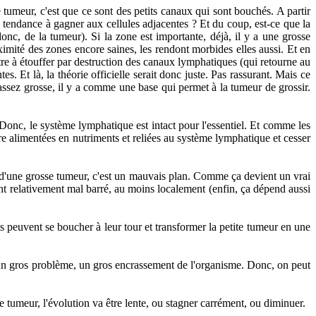
 tumeur, c'est que ce sont des petits canaux qui sont bouchés. A partir
s tendance à gagner aux cellules adjacentes ? Et du coup, est-ce que la
 donc, de la tumeur). Si la zone est importante, déjà, il y a une grosse
oximité des zones encore saines, les rendont morbides elles aussi. Et en
tre à étouffer par destruction des canaux lymphatiques (qui retourne au
s. Et là, la théorie officielle serait donc juste. Pas rassurant. Mais ce
assez grosse, il y a comme une base qui permet à la tumeur de grossir.
 Donc, le système lymphatique est intact pour l'essentiel. Et comme les
re alimentées en nutriments et reliées au système lymphatique et cesser
 d'une grosse tumeur, c'est un mauvais plan. Comme ça devient un vrai
t relativement mal barré, au moins localement (enfin, ça dépend aussi
peuvent se boucher à leur tour et transformer la petite tumeur en une
t un gros problème, un gros encrassement de l'organisme. Donc, on peut
 tumeur, l'évolution va être lente, ou stagner carrément, ou diminuer.