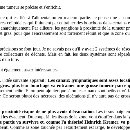
e tumeur se précise et s'enrichit.
que qui est liée à l'alimentation en majeure partie. Je pense que la c
ères colloïdales qui finiraient par entrainer des bouchons dans certains e
 anarchiquement. Par ailleurs, les ganglions à proximité de la tumeur pri
 et gras, pour que l'encrassement soit fortement réduit et que la zone
écisions se font jour. Je ne savais pas qu'il y avait 2 systèmes de résea
 de collecteurs de déchets. Mais en fait, les deux systèmes sont sépar
 d'un titre.
nt également assez intéressantes.
 l'idée suivante apparait :
Les canaux lymphatiques sont assez localis
 gros, plus leur bouchage va entrainer une grosse tumeur parce 
ement petite. Et on peut ajouter que là ou les canaux sont petits et où 
. Ce seront plutot des nécroses, des ulcérations (il n'y aura pas de gross
 proximité risque de ne plus avoir d'évacuation
. Les tissus baigne
i les évacuent. Du coup, là, les tissus de la zone vont étouffer dans l
e partie va survivre et, comme l'a théorisé Heinrich Kremer, va 
ment
. Comme la zone touchée par l'étouffement est large, le développ