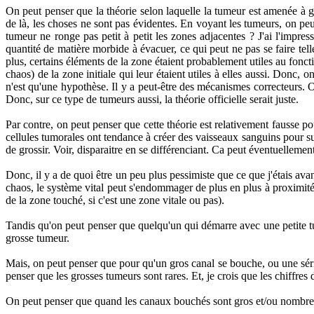
On peut penser que la théorie selon laquelle la tumeur est amenée à gr
de là, les choses ne sont pas évidentes. En voyant les tumeurs, on peu
tumeur ne ronge pas petit à petit les zones adjacentes ? J'ai l'impress
quantité de matière morbide à évacuer, ce qui peut ne pas se faire tell
plus, certains éléments de la zone étaient probablement utiles au fonc
chaos) de la zone initiale qui leur étaient utiles à elles aussi. Donc, 
n'est qu'une hypothèse. Il y a peut-être des mécanismes correcteurs. 
Donc, sur ce type de tumeurs aussi, la théorie officielle serait juste.
Par contre, on peut penser que cette théorie est relativement fausse p
cellules tumorales ont tendance à créer des vaisseaux sanguins pour su
de grossir. Voir, disparaitre en se différenciant. Ca peut éventuellement 
Donc, il y a de quoi être un peu plus pessimiste que ce que j'étais 
chaos, le système vital peut s'endommager de plus en plus à proximit
de la zone touché, si c'est une zone vitale ou pas).
Tandis qu'on peut penser que quelqu'un qui démarre avec une petite t
grosse tumeur.
Mais, on peut penser que pour qu'un gros canal se bouche, ou une séri
penser que les grosses tumeurs sont rares. Et, je crois que les chiffres
On peut penser que quand les canaux bouchés sont gros et/ou nombreux, 