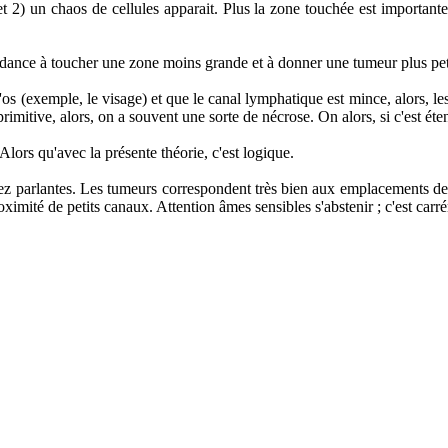
t 2) un chaos de cellules apparait. Plus la zone touchée est important
 tendance à toucher une zone moins grande et à donner une tumeur plus pet
os (exemple, le visage) et que le canal lymphatique est mince, alors, les 
rimitive, alors, on a souvent une sorte de nécrose. On alors, si c'est éte
 Alors qu'avec la présente théorie, c'est logique.
ssez parlantes. Les tumeurs correspondent très bien aux emplacements 
imité de petits canaux. Attention âmes sensibles s'abstenir ; c'est carréme