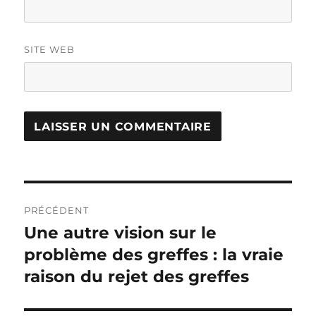
SITE WEB
Navigation
PRÉCÉDENT
de
Une autre vision sur le
Publication
problème des greffes : la vraie
précédente :
l’article
raison du rejet des greffes