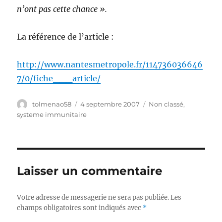
n’ont pas cette chance ».
La référence de l’article :
http://www.nantesmetropole.fr/114736036646
7/0/fiche___article/
Auteur
tolmenao58
Publié
4 septembre 2007
Catégories
Non classé
,
le
systeme immunitaire
Laisser un commentaire
Votre adresse de messagerie ne sera pas publiée.
Les
champs obligatoires sont indiqués avec
*