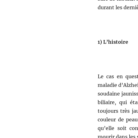
durant les derni
1)
L’histoire
Le cas en ques
maladie d’Alzhei
soudaine jaunisse
biliaire, qui é
toujours très ja
couleur de pea
qu’elle soit c
mourir dans les 