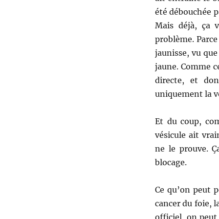
été débouchée pa
Mais déjà, ça v
problème. Parce 
jaunisse, vu que 
jaune. Comme ce 
directe, et do
uniquement la vé
Et du coup, com
vésicule ait vra
ne le prouve. Ç
blocage.
Ce qu’on peut pe
cancer du foie, 
officiel, on peu