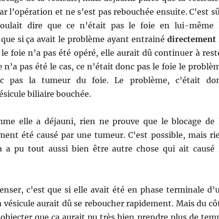
r l’opération et ne s’est pas rebouchée ensuite. C’est sû
oulait dire que ce n’était pas le foie en lui-même 
que si ça avait le problème ayant entrainé
directement
le foie n’a pas été opéré, elle aurait dû continuer à rest
n’a pas été le cas, ce n’était donc pas le foie le problè
nc pas la tumeur du foie. Le problème, c’était do
sicule biliaire bouchée.
me elle a déjauni, rien ne prouve que le blocage de 
iment été causé par une tumeur. C’est possible, mais ri
a a pu tout aussi bien être autre chose qui ait causé 
nser, c’est que si elle avait été en phase terminale d’
la vésicule aurait dû se reboucher rapidement. Mais du cô
t objecter que ça aurait pu très bien prendre plus de tem