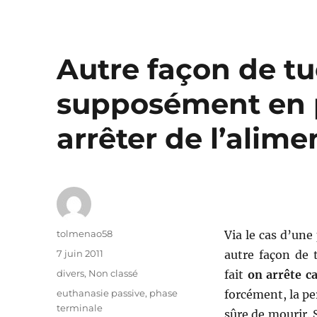
Autre façon de tu
supposément en p
arrêter de l’alime
Auteur
tolmenao58
Via le cas d’un
Publié
7 juin 2011
autre façon de 
le
Catégories
divers
,
Non classé
fait
on arrête c
Étiquettes
euthanasie passive
,
phase
forcément, la pe
terminale
sûre de mourir.