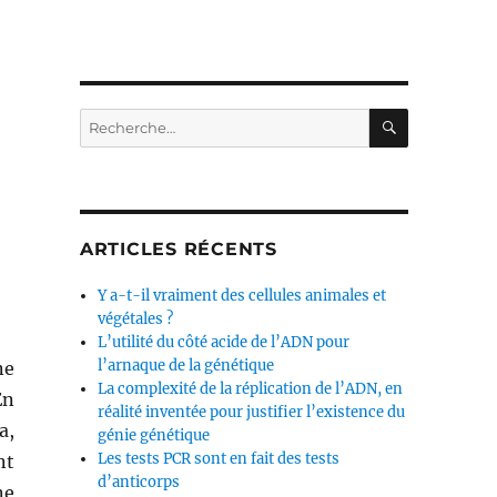
RECHERC
Recherche
pour :
ARTICLES RÉCENTS
Y a-t-il vraiment des cellules animales et
végétales ?
L’utilité du côté acide de l’ADN pour
l’arnaque de la génétique
ne
La complexité de la réplication de l’ADN, en
En
réalité inventée pour justifier l’existence du
a,
génie génétique
Les tests PCR sont en fait des tests
nt
d’anticorps
ne