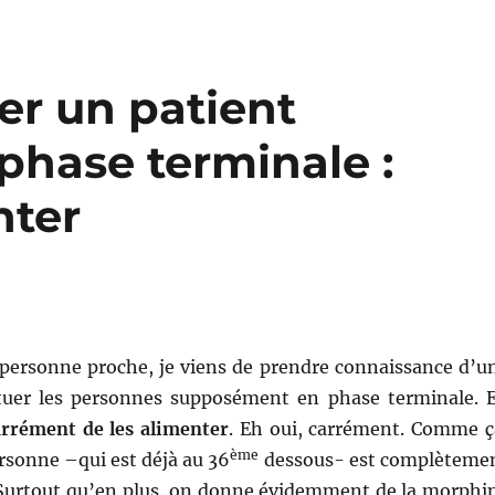
er un patient
hase terminale :
nter
e personne proche, je viens de prendre connaissance d’u
tuer les personnes supposément en phase terminale. 
arrément de les alimenter
. Eh oui, carrément. Comme ç
ème
rsonne –qui est déjà au 36
dessous- est complèteme
 Surtout qu’en plus, on donne évidemment de la morphi