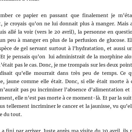
tomber ce papier en passant que finalement je m’éta
t, je croyais qu’on ne lui donnait plus à manger. Mais 
s allé la voir (vers le 20 avril), la personne en questi
 un peu à manger en plus de la perfusion de glucose. El
pèce de gel servant surtout à l’hydratation, et aussi u
 Et je pensais qu’on lui administrait de la morphine alo
n’était pas le cas. Donc, je me trompais sur les deux point
disait qu’elle mourrait dans très peu de temps. Ce q
e, jaune comme elle était. Donc, si elle était morte à 
’aurait pas pu incriminer l’absence d’alimentation et 
ent, elle n’est pas morte à ce moment-là. Et par la suit
us tellement incriminer le cancer et la jaunisse, vu qu’el
e du tout.
a fini par arriver. Juste après ma visite du 20 avril, ils 