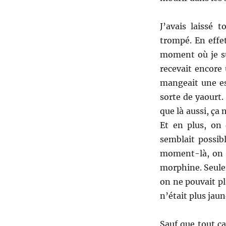
J’avais laissé 
trompé. En effe
moment où je sui
recevait encore
mangeait une es
sorte de yaourt.
que là aussi, ça 
Et en plus, on 
semblait possibl
moment-là, on n
morphine. Seulem
on ne pouvait pl
n’était plus jaun
Sauf que tout ça 