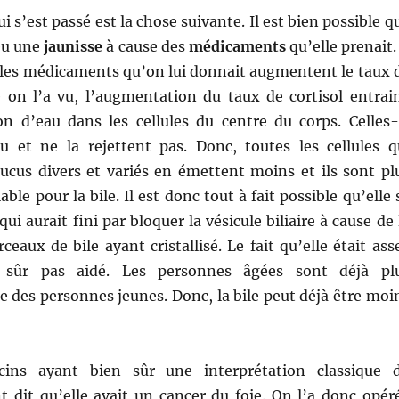
i s’est passé est la chose suivante. Il est bien possible q
eu une
jaunisse
à cause des
médicaments
qu’elle prenait. 
e les médicaments qu’on lui donnait augmentent le taux 
 on l’a vu, l’augmentation du taux de cortisol entrai
n d’eau dans les cellules du centre du corps. Celles-
u et ne la rejettent pas. Donc, toutes les cellules q
cus divers et variés en émettent moins et ils sont pl
able pour la bile. Il est donc tout à fait possible qu’elle 
 qui aurait fini par bloquer la vésicule biliaire à cause de 
eaux de bile ayant cristallisé. Le fait qu’elle était ass
 sûr pas aidé. Les personnes âgées sont déjà pl
 des personnes jeunes. Donc, la bile peut déjà être moi
ins ayant bien sûr une interprétation classique 
t dit qu’elle avait un cancer du foie. On l’a donc opér