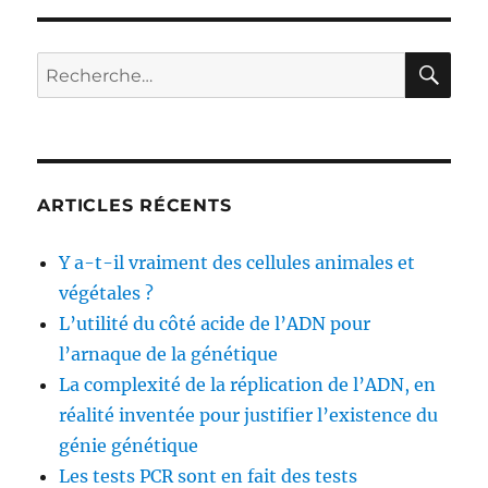
cause
des
gangrènes
RE
Recherche
dans
pour :
l’ancien
temps
ARTICLES RÉCENTS
Y a-t-il vraiment des cellules animales et
végétales ?
L’utilité du côté acide de l’ADN pour
l’arnaque de la génétique
La complexité de la réplication de l’ADN, en
réalité inventée pour justifier l’existence du
génie génétique
Les tests PCR sont en fait des tests