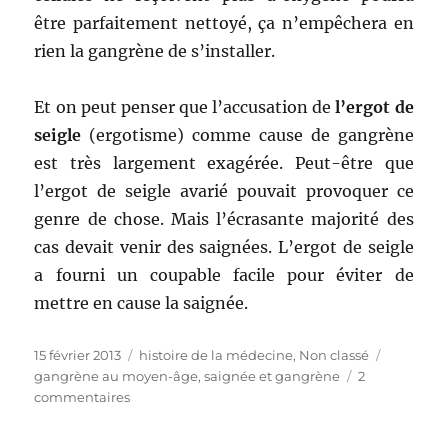
être parfaitement nettoyé, ça n’empêchera en
rien la gangrène de s’installer.
Et on peut penser que l’accusation de
l’ergot de
seigle
(ergotisme) comme cause de gangrène
est très largement exagérée. Peut-être que
l’ergot de seigle avarié pouvait provoquer ce
genre de chose. Mais l’écrasante majorité des
cas devait venir des saignées. L’ergot de seigle
a fourni un coupable facile pour éviter de
mettre en cause la saignée.
Publié
15 février 2013
Catégories
histoire de la médecine
,
Non classé
Étiquett
le
gangrène au moyen-âge
,
saignée et gangrène
2
commentaires
sur
La
vraie