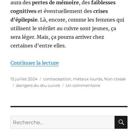
aura des
pertes de mémoire
, des
faiblesses
cognitives
et éventuellement des
crises
d’épilepsie
. Là, encore, comme les femmes qui
utilisent le stérilet au cuivre sont jeunes, ça
sera léger. Mais, ça pourra arriver chez
certaines d’entre elles.
Continuer la lecture
de « Les dangers du stérilet au c
Publié
15 juillet 2024
Catégories
contraception
,
métaux lourds
,
Non classé
le
Étiquettes
dangers du diu cuivre
Un commentaire
sur
Les
dangers
du
stérilet
au
RE
Recherche
cuivre
pour :